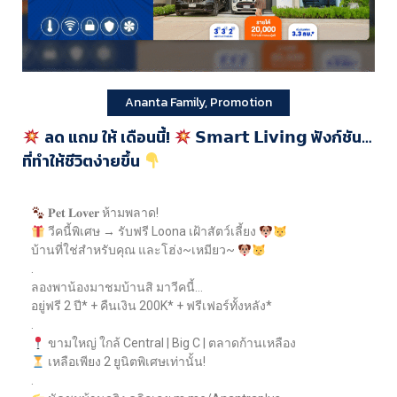
Ananta Family
,
Promotion
ลด แถม ให้ เดือนนี้!
𝗦𝗺𝗮𝗿𝘁 𝗟𝗶𝘃𝗶𝗻𝗴 ฟังก์ชัน…
ที่ทำให้ชีวิตง่ายขึ้น
𝐏𝐞𝐭 𝐋𝐨𝐯𝐞𝐫 ห้ามพลาด!
วีคนี้พิเศษ → รับฟรี Loona เฝ้าสัตว์เลี้ยง
บ้านที่ใช่สำหรับคุณ และโฮ่ง~เหมียว~
.
ลองพาน้องมาชมบ้านสิ มาวีคนี้…
อยู่ฟรี 2 ปี* + คืนเงิน 200K* + ฟรีเฟอร์ทั้งหลัง*
.
ขามใหญ่ ใกล้ Central | Big C | ตลาดก้านเหลือง
เหลือเพียง 2 ยูนิตพิเศษเท่านั้น!
.