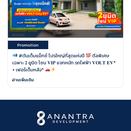
Promotion
#ดันเต็มแม็กซ์ โปรใหญ่ที่สุดแห่งปี
ดีลพิเศษ
เ
เฉพาะ 𝟐 ยูนิต โซน 𝐕𝐈𝐏 แจกหนัก รถไฟฟ้า 𝐕𝐎𝐋𝐓 𝐄𝐕*
พ
+ เฟอร์เต็มหลัง*

อ่านเพิ่มเติม
อ